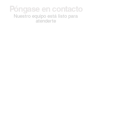
Póngase en contacto
Nuestro equipo está listo para
atenderte
ESTIVAL Importação & Exportação Ltda
Calle Geraldo Garcia do Nascimento,
2580 - Distrito Industrial - Franca/SP -
CEP:
14.406-075
- Tel.:
16 3713 7300
Estival GmbH
Lindberghstrasse 5 – 40764 – Langenfeld –
Germany
Phone: + 49 2173 8549150 / Fax: + 49 2173
977937
Televentas:
+55 16 3713 7300